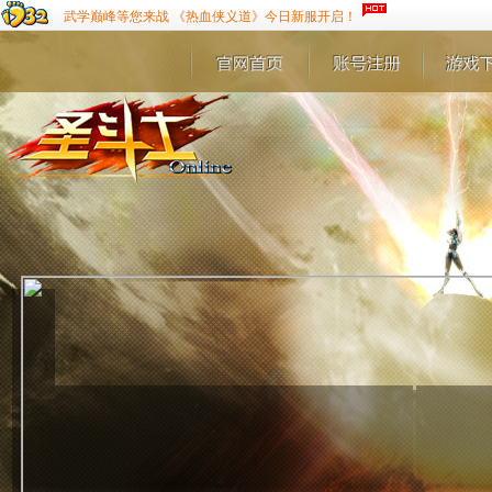
武学巅峰等您来战 《热血侠义道》今日新服开启！