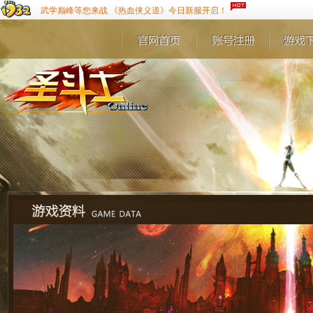
武学巅峰等您来战 《热血侠义道》今日新服开启！