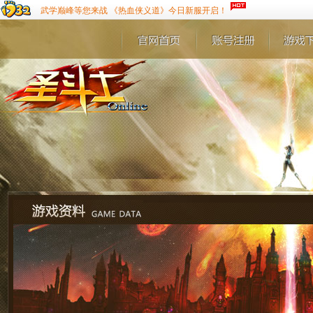
武学巅峰等您来战 《热血侠义道》今日新服开启！