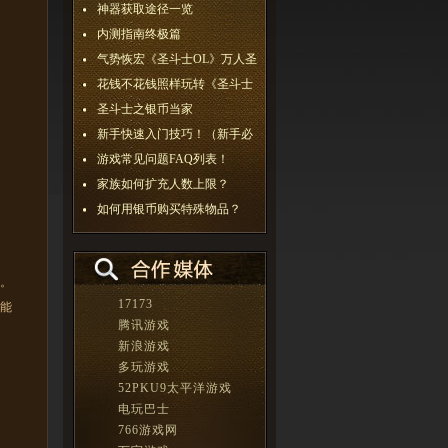
神器获取途径一览
内测指南终极篇
气势恢宏《圣斗士OL》万人圣
花钱不花钱照样玩转《圣斗士
圣斗士之银币当家
新手快速入门技巧！（新手必
游戏常见问题FAQ列表！
家族如何扩充人数上限？
如何用银币购买特殊物品？
。
17173
能
腾讯游戏
新浪游戏
多玩游戏
52PKU9太平洋游戏
电玩巴士
766游戏网