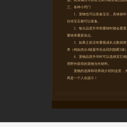
值。附加属性可以在无双20级后通过品
三、各种小窍门
1、宠物也可以装备宝石，具体操作与
任何宝石都可以装备。
2、每次品质升华和重铸时都会重置上
重铸来重新加点。
3、如果之前没有重视成长点数就将宠
养（例如杰出4级凝华后会回到隐匿1级
4、宠物品质升华时可以选择其它相同
用野外获得的宠物当作材料。
宠物的选择和培养就介绍到这里，大家
再是一个人在战斗！