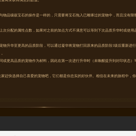
质重铸来获得满意的数值。
物品镶嵌宝石的操作是一样的，只需要将宝石拖入已雕琢过的宠物中，而且没有限
次分配的属性点数，如果对之前的加点方式不满意可以等到下次品质升华时或使用
物升华至更高的品质阶段，可以通过凝华将宠物打回原来的品质阶段1级后重新进行
）。
或更高品质的宠物作为材料，因此在第一次进行升华时（未唤醒提升到封印状态）
赶快选择自己喜爱的宠物吧，它们都是你忠实的好伙伴。相信在未来的旅程中，你